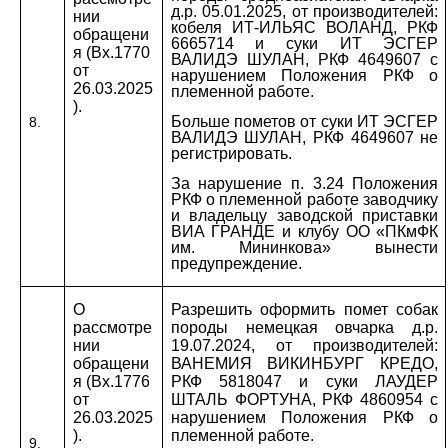
д.р. 05.01.2025, от производителей:
нии
кобеля ИТ-ИЛЬЯС ВОЛАНД, РКФ
обращени
6665714 и суки ИТ ЭСГЕР
я (Вх.1770
ВАЛИДЭ ШУЛАН, РКФ 4649607 с
от
нарушением Положения РКФ о
26.03.2025
племенной работе.
).
Больше пометов от суки ИТ ЭСГЕР
8.
ВАЛИДЭ ШУЛАН, РКФ 4649607 не
регистрировать.
За нарушение п. 3.24 Положения
РКФ о племенной работе заводчику
и владельцу заводской приставки
ВИА ГРАНДЕ и клубу ОО «ПКмФК
им. Мининкова» вынести
предупреждение.
О
Разрешить оформить помет собак
рассмотре
породы немецкая овчарка д.р.
нии
19.07.2024, от производителей:
обращени
ВАНЕМИЯ ВИКИНБУРГ КРЕДО,
я (Вх.1776
РКФ 5818047 и суки ЛАУДЕР
от
ШТАЛЬ ФОРТУНА, РКФ 4860954 с
26.03.2025
нарушением Положения РКФ о
).
племенной работе.
9.