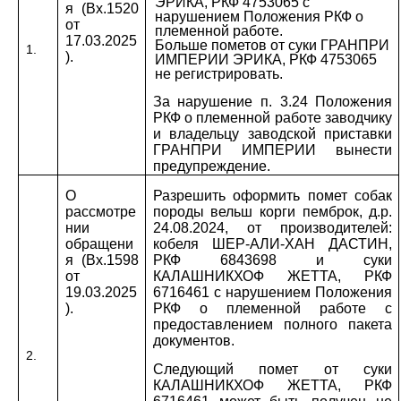
ЭРИКА, РКФ 4753065 с
я (Вх.1520
нарушением Положения РКФ о
от
племенной работе.
17.03.2025
Больше пометов от суки ГРАНПРИ
1.
).
ИМПЕРИИ ЭРИКА, РКФ 4753065
не регистрировать.
За нарушение п. 3.24 Положения
РКФ о племенной работе заводчику
и владельцу заводской приставки
ГРАНПРИ ИМПЕРИИ вынести
предупреждение.
О
Разрешить оформить помет собак
рассмотре
породы вельш корги пемброк, д.р.
нии
24.08.2024, от производителей:
обращени
кобеля ШЕР-АЛИ-ХАН ДАСТИН,
я (Вх.1598
РКФ 6843698 и суки
от
КАЛАШНИКХОФ ЖЕТТА, РКФ
19.03.2025
6716461 с нарушением Положения
).
РКФ о племенной работе с
предоставлением полного пакета
документов.
2.
Следующий помет от суки
КАЛАШНИКХОФ ЖЕТТА, РКФ