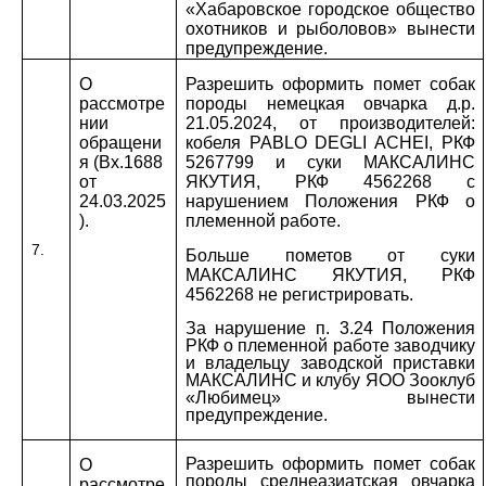
«Хабаровское городское общество
охотников и рыболовов» вынести
предупреждение.
О
Разрешить оформить помет собак
рассмотре
породы немецкая овчарка д.р.
нии
21.05.2024, от производителей:
обращени
кобеля PABLO DEGLI ACHEI, РКФ
я (Вх.1688
5267799 и суки МАКСАЛИНС
от
ЯКУТИЯ, РКФ 4562268 с
24.03.2025
нарушением Положения РКФ о
).
племенной работе.
7.
Больше пометов от суки
МАКСАЛИНС ЯКУТИЯ, РКФ
4562268 не регистрировать.
За нарушение п. 3.24 Положения
РКФ о племенной работе заводчику
и владельцу заводской приставки
МАКСАЛИНС и клубу
ЯОО Зооклуб
«Любимец» вынести
предупреждение.
Разрешить оформить помет собак
О
породы среднеазиатская овчарка
рассмотре