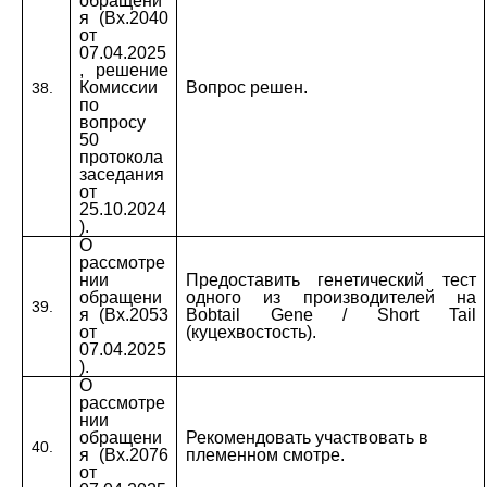
обращени
я (Вх.2040
от
07.04.2025
, решение
Комиссии
Вопрос решен.
38.
по
вопросу
50
протокола
заседания
от
25.10.2024
).
О
рассмотре
нии
Предоставить генетический тест
обращени
одного из производителей на
39.
я (Вх.2053
Bobtail Gene / Short Tail
от
(куцехвостость).
07.04.2025
).
О
рассмотре
нии
обращени
Рекомендовать участвовать в
40.
я (Вх.2076
племенном смотре.
от