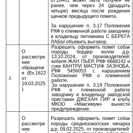
6716461 может быть получен не
ранее, чем через 24 (двадцать
четыре) месяца после рождения
щенков предыдущего помета.
За нарушение п. 3.17 Положения
РКФ о племенной работе заводчику
и владельцу питомника С БЕРЕГА
ЛАБЫ объявить выговор.
Разрешить оформить помет собак
О
породы бордер колли д.р.
13.10.2024, от производителей:
рассмотре
кобеля ЖАН ПЬЕР, РКФ 6668142 и
нии
суки КАНТРИ МАСТИФ ЗАЗНОБА,
обращени
РКФ 5456053 с нарушением
я (Вх.1622
Положения РКФ о племенной
3.
от
работе.
19.03.2025
За нарушение п. 3.19 Положения
).
РКФ о племенной работе
заводчику и владельцу заводской
приставки ДЖЕХАН ГИР и клубу
МКОО «Максимум» вынести
предупреждение.
О
Разрешить оформить помет собак
рассмотре
породы среднеазиатская овчарка
нии
д.р. 09.02.2025, от производителей: