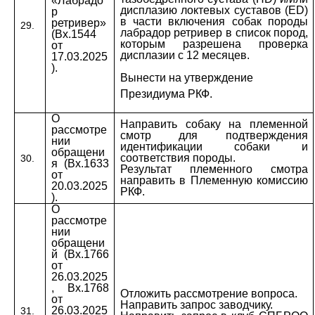
«Лабрадо
дисплазию локтевых суставов (
ED
)
р
в части включения собак породы
ретривер»
29.
лабрадор ретривер в список пород,
(Вх.1544
которым разрешена проверка
от
дисплазии с 12 месяцев.
17.03.2025
).
Вынести на утверждение
Президиума РКФ.
О
Направить собаку на племенной
рассмотре
смотр для подтверждения
нии
идентификации собаки и
обращени
соответствия породы.
30.
я (Вх.1633
Результат племенного смотра
от
направить в Племенную комиссию
20.03.2025
РКФ.
).
О
рассмотре
нии
обращени
й (Вх.1766
от
26.03.2025
, Вх.1768
Отложить рассмотрение вопроса.
от
Направить запрос заводчику.
26.03.2025
31.