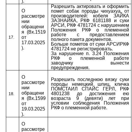
).
Разрешить актировать и оформить
О
помет собак породы чихуахуа, от
производителей: кобеля ЗАЙКА
рассмотре
ЗАЗНАЙКА, РКФ 6181188 и суки
нии
АРСИ, РКФ 4781724 с нарушением
обращени
Положения РКФ о племенной
я (Вх.1519
работе с предоставлением
17.
от
полного пакета документов.
17.03.2025
Больше пометов от суки АРСИРКФ
).
4781724 не регистрировать.
За нарушение п. 3.24 Положения
РКФ о племенной работе
заводчику вынести
предупреждения.
О
Разрешить последнюю вязку суки
рассмотре
породы немецкий шпиц, кличка
нии
ПОМСТАИЛ СПАЙС ГЕРЛ, РКФ
обращени
4801238 до достижения ею
18.
я (Вх.1599
возраста 9 (девяти) лет при
условии соблюдения Положения
от
РКФ о племенной работе.
19.03.2025
).
О
рассмотре