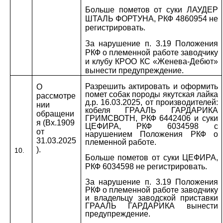
Больше пометов от суки ЛАУДЕР
ШТАЛЬ ФОРТУНА, РКФ 4860954 не
регистрировать.
За нарушение п. 3.19 Положения
РКФ о племенной работе заводчику
и клубу КРОО КС «Женева-Дебют»
вынести предупреждение.
Разрешить актировать и оформить
О
помет собак породы якутская лайка
рассмотре
д.р. 16.03.2025, от производителей:
нии
кобеля ГРААЛЬ ГАРДАРИКА
обращени
ГРИМСВОТН, РКФ 6442406 и суки
я (Вх.1909
ЦЕФИРА, РКФ 6034598 с
от
нарушением Положения РКФ о
31.03.2025
племенной работе.
).
10.
Больше пометов от суки ЦЕФИРА,
РКФ 6034598 не регистрировать.
За нарушение п. 3.19 Положения
РКФ о племенной работе заводчику
и владельцу заводской приставки
ГРААЛЬ ГАРДАРИКА вынести
предупреждение.