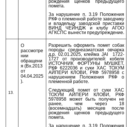
рождения щенков предыдущего
помета.
За нарушение п. 3.19 Положения
РКФ о племенной работе заводчику
и владельцу заводской приставки
ВИНД ЧЕЙНДЖ и клубу АГОО
АГКСПС вынести предупреждение.
Разрешить оформить помет собак
О
породы среднеазиатская овчарка
рассмотре
д.р. 02.01.2025, клейма
JAI
1722-
нии
1727 от производителей: кобеля
обращени
ИСТОЧНИК ФОРТУНЫ МУШКЕТ,
я (Вх.2013
РКФ 6222036 и суки ХАС ТОХУМ
от
АЙПЕРИ КЛОВИ, РКФ 5978958 с
04.04.2025
нарушением Положения РКФ о
).
племенной работе.
Следующий помет от суки ХАС
13.
ТОХУМ АЙПЕРИ КЛОВИ, РКФ
5978958 может быть получен не
ранее, чем через 18
(восемнадцать) месяцев после
рождения щенков предыдущего
помета.
За нарушение п. 3.19 Положения