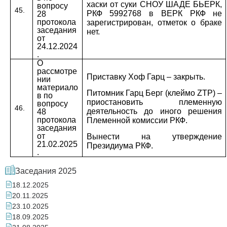
хаски от суки СНОУ ШАДЕ БЬЕРК,
вопросу
45.
РКФ 5992768 в ВЕРК РКФ не
28
протокола
зарегистрирован, отметок о браке
заседания
нет.
от
24.12.2024
.
О
рассмотре
Приставку Хоф Гарц – закрыть.
нии
материало
Питомник Гарц Берг (клеймо
ZTP
) –
в по
приостановить племенную
вопросу
46.
деятельность до иного решения
48
протокола
Племенной комиссии РКФ.
заседания
от
Вынести на утверждение
21.02.2025
Президиума РКФ.
.
Заседания 2025
18.12.2025
20.11.2025
23.10.2025
18.09.2025