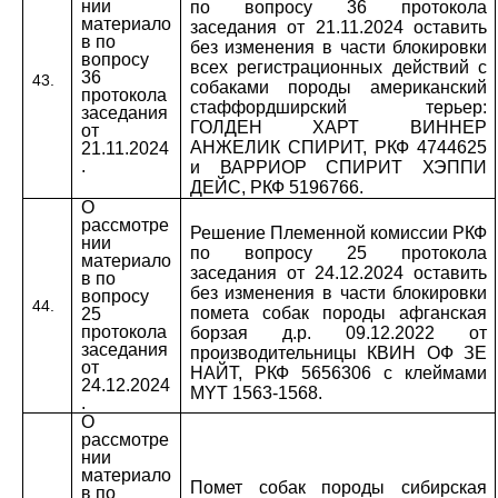
нии
по вопросу 36 протокола
материало
заседания от 21.11.2024 оставить
в по
без изменения в части блокировки
вопросу
всех регистрационных действий с
36
43.
собаками породы американский
протокола
стаффордширский терьер:
заседания
ГОЛДЕН ХАРТ ВИННЕР
от
АНЖЕЛИК СПИРИТ, РКФ 4744625
21.11.2024
.
и ВАРРИОР СПИРИТ ХЭППИ
ДЕЙС, РКФ 5196766.
О
рассмотре
Решение Племенной комиссии РКФ
нии
по вопросу 25 протокола
материало
заседания от 24.12.2024 оставить
в по
без изменения в части блокировки
вопросу
44.
помета собак породы афганская
25
протокола
борзая д.р. 09.12.2022 от
заседания
производительницы КВИН ОФ ЗЕ
от
НАЙТ, РКФ 5656306 с клеймами
24.12.2024
MYT 1563-1568.
.
О
рассмотре
нии
материало
Помет собак породы сибирская
в по