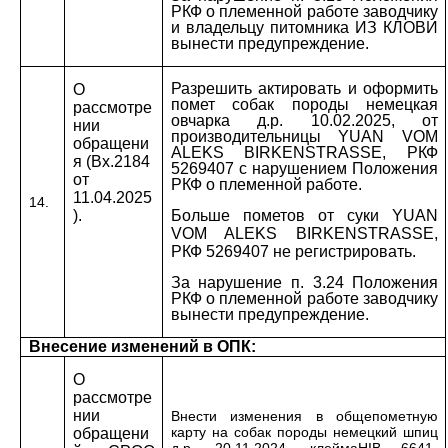
РКФ о племенной работе заводчику
и владельцу питомника ИЗ КЛОВИ
вынести предупреждение.
Разрешить актировать и оформить
О
помет собак породы немецкая
рассмотре
овчарка д.р. 10.02.2025, от
нии
производительницы YUAN VOM
обращени
ALEKS BIRKENSTRASSE, РКФ
я (Вх.2184
5269407 с нарушением Положения
от
РКФ о племенной работе.
11.04.2025
14.
).
Больше пометов от суки YUAN
VOM ALEKS BIRKENSTRASSE,
РКФ 5269407 не регистрировать.
За нарушение п. 3.24 Положения
РКФ о племенной работе заводчику
вынести предупреждение.
Внесение изменений в ОПК:
О
рассмотре
нии
Внести изменения в общепометную
карту на собак породы немецкий шпиц
обращени