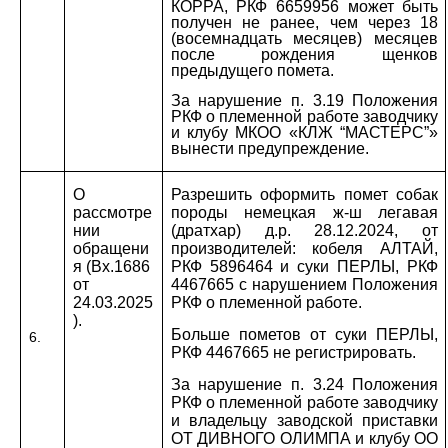
КОРРА, РКФ 6659956 может быть
получен не ранее, чем через 18
(восемнадцать месяцев) месяцев
после рождения щенков
предыдущего помета.
За нарушение п. 3.19 Положения
РКФ о племенной работе заводчику
и клубу МКОО «КЛЖ “МАСТЕРС”»
вынести предупреждение.
О
Разрешить оформить помет собак
рассмотре
породы немецкая ж-ш легавая
нии
(дратхар) д.р. 28.12.2024, от
обращени
производителей: кобеля АЛТАЙ,
я (Вх.1686
РКФ 5896464 и суки ПЕРЛЫ, РКФ
от
4467665 с нарушением Положения
24.03.2025
РКФ о племенной работе.
).
Больше пометов от суки ПЕРЛЫ,
6.
РКФ 4467665 не регистрировать.
За нарушение п. 3.24 Положения
РКФ о племенной работе заводчику
и владельцу заводской приставки
ОТ ДИВНОГО ОЛИМПА и клубу
ОО