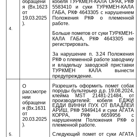
обращени
кобеля ТУРКМЕН-КАЛА ОРАК, РКФ
я (Вх.1623
5583410 и суки ТУРКМЕН-КАЛА
от
ГАБА, РКФ 4643305 с нарушением
19.03.2025
Положения РКФ о племенной
).
работе.
4.
Больше пометов от суки ТУРКМЕН-
КАЛА ГАБА, РКФ 4643305 не
регистрировать.
За нарушение п. 3.24 Положения
РКФ о племенной работе заводчику
и владельцу заводской приставки
ТУРКМЕН КАЛА вынести
предупреждение.
Разрешить оформить помет собак
О
породы бультерьер д.р. 19.08.2024,
рассмотре
клейма
MST
21481-21484, от
нии
производителей: кобеля ЕДЖИ
обращени
ЕДДИ ВИННИ ПУХ ОТ ВЛАДЛЕЙ
я (Вх.1631
АРИШ, РКФ 5949414 и суки АГАТА
от
КОРРА, РКФ 6659956 с
20.03.2025
нарушением Положения РКФ о
).
племенной работе.
Следующий помет от суки АГАТА
5.