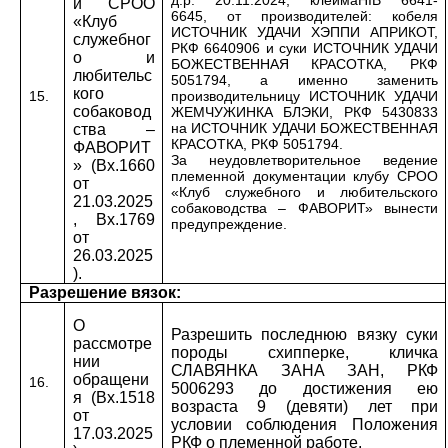
д.р. 20.11.2024, клейма
HIB
6641-
й СРОО
6645, от производителей: кобеля
«Клуб
ИСТОЧНИК УДАЧИ ХЭППИ АПРИКОТ,
служебног
РКФ 6640906 и суки ИСТОЧНИК УДАЧИ
о и
БОЖЕСТВЕННАЯ КРАСОТКА, РКФ
любительс
5051794, а именно заменить
кого
15.
производительницу ИСТОЧНИК УДАЧИ
собаковод
ЖЕМЧУЖИНКА БЛЭКИ, РКФ 5430833
на ИСТОЧНИК УДАЧИ БОЖЕСТВЕННАЯ
ства –
КРАСОТКА, РКФ 5051794.
ФАВОРИТ
За неудовлетворительное ведение
» (Вх.1660
племенной документации клубу СРОО
от
«Клуб служебного и любительского
21.03.2025
собаководства – ФАВОРИТ» вынести
, Вх.1769
предупреждение.
от
26.03.2025
).
Разрешение вязок:
О
Разрешить последнюю вязку суки
рассмотре
породы схипперке, кличка
нии
СЛАВЯНКА ЗАНА ЗАН, РКФ
обращени
16.
5006293 до достижения ею
я (Вх.1518
возраста 9 (девяти) лет при
от
условии соблюдения Положения
17.03.2025
РКФ о племенной работе.