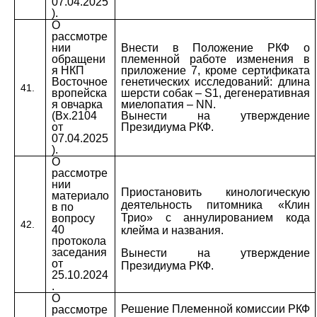
07.04.2025
).
О
рассмотре
нии
Внести в Положение РКФ о
обращени
племенной работе изменения в
я НКП
приложение 7, кроме сертификата
Восточное
генетических исследований: длина
41.
вропейска
шерсти собак –
S
1, дегенеративная
я овчарка
миелопатия –
NN
.
(Вх.2104
Вынести на утверждение
от
Президиума РКФ.
07.04.2025
).
О
рассмотре
нии
Приостановить кинологическую
материало
деятельность питомника «Клин
в по
Трио» с аннулированием кода
вопросу
42.
40
клейма и названия.
протокола
заседания
Вынести на утверждение
от
Президиума РКФ.
25.10.2024
.
О
Решение Племенной комиссии РКФ
рассмотре