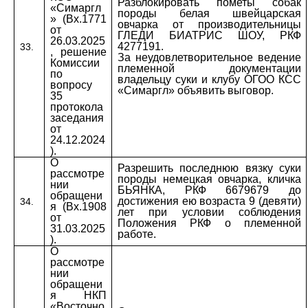
Разблокировать пометы собак
«Симаргл
породы белая швейцарская
» (Вх.1771
овчарка от производительницы
от
ГЛЕДИ БИАТРИС ШОУ, РКФ
26.03.2025
4277191.
33.
, решение
За неудовлетворительное ведение
Комиссии
племенной документации
по
владельцу суки и клубу ОГОО КСС
вопросу
«Симаргл» объявить выговор.
35
протокола
заседания
от
24.12.2024
).
О
Разрешить последнюю вязку суки
рассмотре
породы немецкая овчарка, кличка
нии
БЬЯНКА, РКФ 6679679 до
обращени
достижения ею возраста 9 (девяти)
34.
я (Вх.1908
лет при условии соблюдения
от
Положения РКФ о племенной
31.03.2025
работе.
).
О
рассмотре
нии
обращени
я НКП
«Восточно