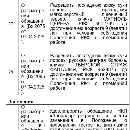
Разрешить последнюю вязку суки
О
породы ирландский
рассмотре
мягкошерстный пшеничный
нии
терьер, кличка МАРИОЛЬ
обращени
ЦЕРЕРА, РКФ 4612795 до
27.
я (Вх.2075
достижения ею возраста 9 (девяти)
от
лет при условии соблюдения
07.04.2025
Положения РКФ о племенной
).
работе.
О
Разрешить последнюю вязку суки
породы русская цветная болонка,
рассмотре
кличка ТВЕРСКОЙ СТРАЖ
нии
ФАНТАЗИЯ, РКФ 4624375 до
обращени
28.
достижения ею возраста 9 (девяти)
я (Вх.2086
лет при условии соблюдения
от
Положения РКФ о племенной
07.04.2025
работе.
).
Заявления
:
О
Удовлетворить обращение НКП
рассмотре
«Лабрадор ретривер» и внести
нии
изменения в Положение о
обращени
проведении тестов на дисплазию
я НКП
тазобедренного сустава (
HD
) и/или