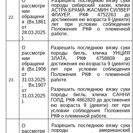
О
Разрешить последнюю вязку суки
породы сибирский хаски, кличка
рассмотре
АСТРА БРАМА ЖАСМИН СИЛВЕР
нии
ФЛАУЕР, РКФ 4752263 до
обращени
22.
достижения ею возраста 9 (девяти)
я (Вх.1861
лет при условии соблюдения
от
Положения РКФ о племенной
28.03.2025
работе.
).
О
Разрешить последнюю вязку суки
рассмотре
породы бигль, кличка УНЦИЯ
нии
ЗЛАТА, РКФ 4758809 до
обращени
достижения ею возраста 9 (девяти)
й (Вх.1906
лет при условии соблюдения
от
Положения РКФ о племенной
31.03.2025
работе.
23.
, Вх.1907
Разрешить последнюю вязку суки
от
породы бигль, кличка САННИ
31.03.2025
ГОЛД, РКФ 4862820 до достижения
).
ею возраста 9 (девяти) лет при
условии соблюдения Положения
РКФ о племенной работе.
Разрешить последнюю вязку суки
О
породы американский
рассмотре