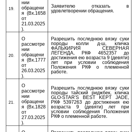
нии
Заявителю отказать в
обращени
19.
удовлетворении обращения.
я (Вх.1658
от
21.03.2025
).
О
Разрешить последнюю вязку суки
породы колли д-ш, кличка
рассмотре
ФАЛЬКИРИЯ СЕВЕРНАЯ
нии
ЛЕГЕНДА, РКФ 4652357 до
обращени
20.
достижения ею возраста 9 (девяти)
я (Вх.1777
лет при условии соблюдения
от
Положения РКФ о племенной
26.03.2025
работе.
).
О
Разрешить последнюю вязку суки
рассмотре
породы тайский риджбек, кличка
нии
GLO-STAR'S BEST KEPT JADE,
обращени
РКФ 5397263 до достижения ею
21.
я (Вх.1828
возраста 9 (девяти) лет при
условии соблюдения Положения
от
РКФ о племенной работе.
27.03.2025
).