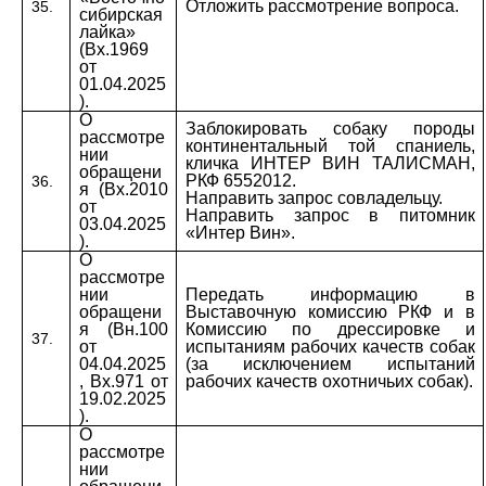
Отложить рассмотрение вопроса.
35.
сибирская
лайка»
(Вх.1969
от
01.04.2025
).
О
Заблокировать собаку породы
рассмотре
континентальный той спаниель,
нии
кличка ИНТЕР ВИН ТАЛИСМАН,
обращени
РКФ 6552012.
36.
я (Вх.2010
Направить запрос совладельцу.
от
Направить запрос в питомник
03.04.2025
«Интер Вин».
).
О
рассмотре
нии
Передать информацию в
обращени
Выставочную комиссию РКФ и в
я (Вн.100
Комиссию по дрессировке и
37.
от
испытаниям рабочих качеств собак
04.04.2025
(за исключением испытаний
, Вх.971 от
рабочих качеств охотничьих собак).
19.02.2025
).
О
рассмотре
нии