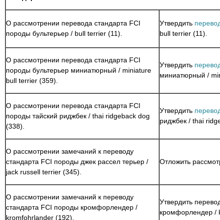
О рассмотрении перевода стандарта FCI
Утвердить
перево
породы бультерьер / bull terrier (11).
bull terrier (11).
О рассмотрении перевода стандарта FCI
Утвердить
перевод
породы бультерьер миниатюрный / miniature
миниатюрный / minia
bull terrier (359).
О рассмотрении перевода стандарта FCI
Утвердить
перевод
породы тайский риджбек / thai ridgeback dog
риджбек / thai ridg
(338).
О рассмотрении замечаний к переводу
стандарта FCI породы джек рассел терьер /
Отложить рассмот
jack russell terrier (345).
О рассмотрении замечаний к переводу
Утвердить перево
стандарта FCI породы кромфорлендер /
кромфорлендер / k
kromfohrlander (192).