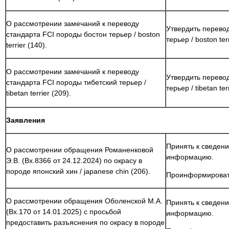
О рассмотрении замечаний к переводу
Утвердить перево
стандарта FCI породы бостон терьер / boston
терьер / boston te
terrier (140).
О рассмотрении замечаний к переводу
Утвердить перевод
стандарта FCI породы тибетский терьер /
терьер / tibetan te
tibetan terrier (209).
Заявления
Принять к сведен
О рассмотрении обращения Романенковой
информацию.
Э.В. (Вх.8366 от 24.12.2024) по окрасу в
породе японский хин / japanese chin (206).
Проинформировать
О рассмотрении обращения Оболенской М.А.
Принять к сведен
(Вх.170 от 14.01.2025) с просьбой
информацию.
предоставить разъяснения по окрасу в породе