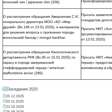
Проинформировать
японский хин / japanese chin (206).
Просить заявител
О рассмотрении обращения Аверьянова С.И.,
стандартам допол
генерального директора МОО «КО «Мир
друзей» (Вх.148 от 13.01.2025), и материалов
Просить НКП «Хот
для решения вопроса о признании породы
аргументированно
монгольский банхар / mongol bankhar.
от 13.01.2025).
О рассмотрении обращения Кинологического
департамента РКФ (Вх.05 от 15.01.2025) по
Просить НКП «Ам
окрасу в породе американский
терьер» предостав
стаффордширский терьер / american
изложенному в обр
staffordshire terrier (286).
Заседания 2025
25.12.2025
20.11.2025
23.10.2025
25.09.2025