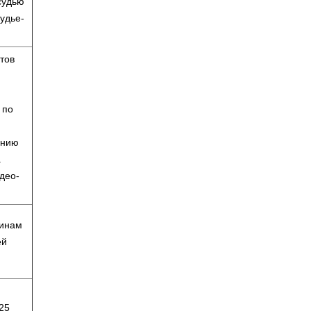
судью
удье-
тов
 по
ению
.
део-
линам
ей
25