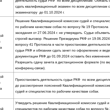
ла
деятельность судьи РКФ по всем дисциплинам. Обязать 
сдать квалификационный экзамен по всем дисциплинам с
экзаменатору до 01.10.2024 г.
Решение Квалификационной комиссии судей и специалис
по рабочим качествам собак по вопросу № 19 Протокола
заседания от 27.06.2024 г. не утверждать. Судье объявить
ой
строгий выговор. Решение Президиума РКФ от 19.06.2024
м
вопросу 41 Протокола в части приостановки деятельности
ла
судьи РКФ и обязании сдать зачет по оформлению и вед
документации РКФ до 01.09.2024 оставить без изменения
Разрешить сдачу зачета в дистанционном формате (по ви
конференц-связи).
ой
Приостановить деятельность судьи РКФ по всем дисцип
м
до рассмотрения пояснений Квалификационной комисси
ла
судей и специалистов по рабочим качествам собак.
Утвердить решение Квалификационной комиссии судей и
ой
специалистов по рабочим качествам собак по вопросу № 