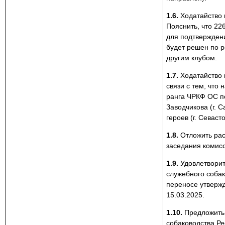
1.6.
Ходатайство 
Пояснить, что 22
для подтверждени
будет решен по р
другим клубом.
1.7.
Ходатайство 
связи с тем, что
ранга ЧРКФ ОС п
Заводчикова (г. С
героев (г. Севаст
1.8.
Отложить рас
заседания комисс
1.9.
Удовлетворит
служебного собак
переносе утверж
15.03.2025.
1.10.
Предложить 
собаководства Ре