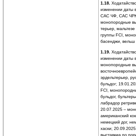
1.18.
Ходатайство
изменении даты в
САС ЧФ, САС ЧРКФ,
монопородные вы
терьер, мальтезе 
группы FCI, мон
басенджи, вельш 
1.19.
Ходатайств
изменении даты в
монопородные вы
восточноевропейс
эрдельтерьер, ру
бульдог; 19.01.2
FCI, монопородн
бульдог, бультерь
лабрадор ретриве
20.07.2025 – мо
американский кок
немецкий дог, не
хаски; 20.09.2025
выставкиа по пор