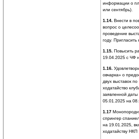
информации о пл
или сентябрь).
1.14.
Внести в по
вопрос о целесоо
проведение выст
году. Пригласить
1.15.
Повысить ра
19.04.2025 с ЧФ 
1.16.
Удовлетвори
овчарка» о пред
двух выставок по
ходатайство клу
заявленной даты 
05.01.2025 на 08.
1.17
Монопородну
спрингер спание
на 19.01.2025, вк
ходатайству НКП 