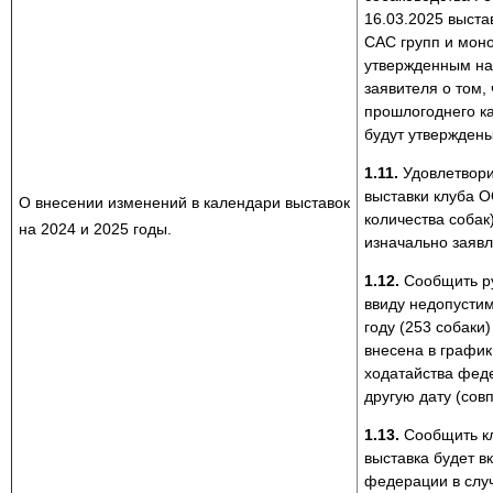
16.03.2025 выста
САС групп и мон
утвержденным на
заявителя о том,
прошлогоднего ка
будут утверждены
1.11.
Удовлетвори
выставки клуба О
О внесении изменений в календари выставок
количества собак
на 2024 и 2025 годы.
изначально заявл
1.12.
Сообщить ру
ввиду недопустим
году (253 собаки)
внесена в график
ходатайства феде
другую дату (сов
1.13.
Сообщить кл
выставка будет в
федерации в слу