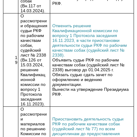
собак
РКФ.
(Вн.117 от
14.03.2024).
О
рассмотрени
и обращения
Отменить решение
судьи РКФ
Квалификационной комиссии по
по рабочим
вопросу 1 Протокола заседания
качествам
16.11.2023, в части приостановки
собак,
деятельности судьи РКФ по рабочим
судейский
качествам собак (судейский лист №
лист № 2338
2338).
1
(Вн.126 от
Объявить судье РКФ по рабочим
9
15.03.2024,
качествам собак (судейский лист №
решение
2338) выговор до 01.04.2025 г.
Квалификац
О
бязать судью сдать зачет
по
ионной
оформлению и ведению
комиссии по
документации.
вопросу 1
Вынести на утверждение Президиума
Протокола
РКФ.
заседания
16.11.2023).
О
рассмотрени
и
Приостановить деятельность судьи
материалов
РКФ по рабочим качествам собак
по решению
(судейский лист № 77) по всем
Комиссии по
дисциплинам до предоставления