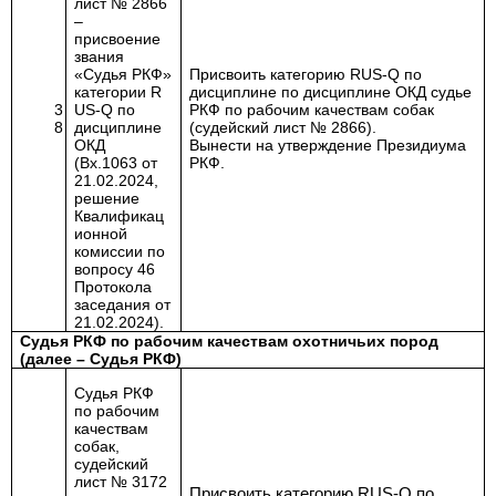
лист № 2866
–
присвоение
звания
«Судья РКФ»
Присвоить категорию RUS-
Q
по
категории
R
дисциплине
по дисциплине ОКД с
удье
3
US
-
Q
по
РКФ по рабочим качествам собак
8
дисциплине
(судейский лист № 2866).
ОКД
Вынести на утверждение Президиума
(Вх.1063 от
РКФ.
21.02.2024,
решение
Квалификац
ионной
комиссии по
вопросу 46
Протокола
заседания от
21.02.2024).
Судья РКФ по рабочим качествам охотничьих пород
(далее – Судья РКФ)
Судья РКФ
по рабочим
качествам
собак,
судейский
лист № 3172
Присвоить категорию RUS-Q по