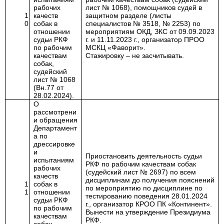
рабочих
лист № 1068), помощников судей в
1
качеств
защитном разделе (листы
0
собак в
специалистов № 3518, № 2253) по
отношении
мероприятиям ОКД, ЗКС от 09.09.2023
судьи РКФ
г. и 11.11.2023 г., организатор ПРОО
по рабочим
МСКЦ «Фаворит».
качествам
Стажировку – не засчитывать.
собак,
судейский
лист № 1068
(Вн.77 от
28.02.2024).
О
рассмотрени
и обращения
Департамент
а по
дрессировке
и
Приостановить деятельность судьи
испытаниям
РКФ по рабочим качествам собак
рабочих
(судейский лист № 2697) по всем
качеств
дисциплинам до получения пояснений
1
собак в
по мероприятию по дисциплине по
1
отношении
тестированию поведения 28.01.2024
судьи РКФ
г., организатор КРОО ПК «Континент».
по рабочим
Вынести на утверждение Президиума
качествам
РКФ.