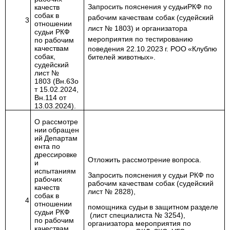
Запросить
пояснения
у
судьи
РКФ по
качеств
собак в
рабочим качествам собак (судейский
3
отношении
лист № 1803) и организатора
судьи РКФ
мероприятия по тестированию
по рабочим
качествам
поведения
22.10.2023
г.
РОО
«Клуб
лю
собак,
бителей
животных»
.
судейский
лист №
1803
(Вн.63
о
т
15.02.2024,
Вн.114 от
13.03.2024).
О
рассмотре
нии
обращен
ий
Департам
ента по
дрессировке
Отложить
рассмотрение
вопроса.
и
испытаниям
Запросить
пояснения
у
судьи
РКФ по
рабочих
рабочим качествам собак (судейский
качеств
лист № 2828)
,
собак в
4
отношении
помощника
судьи
в
защитном
разделе
судьи РКФ
(лист специалиста № 3254),
по рабочим
организатора мероприятия по
качествам