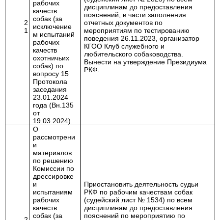
рабочих
дисциплинам до предоставления
качеств
пояснений,
в части заполнения
собак (за
2
отчетных документов
по
исключение
1
мероприятиям по тестированию
м испытаний
поведения 26.11.2023, организатор
рабочих
КГОО Клуб служебного и
качеств
любительского собаководства.
охотничьих
Вынести на утверждение Президиума
собак) по
РКФ.
вопросу 15
Протокола
заседания
23.01.2024
года (Вн.135
от
19.03.2024).
О
рассмотрени
и
материалов
по решению
Комиссии по
дрессировке
и
Приостановить деятельность судьи
испытаниям
РКФ по рабочим качествам собак
рабочих
(судейский лист № 1534) по всем
качеств
дисциплинам до предоставления
собак (за
пояснений
по мероприятию по
2