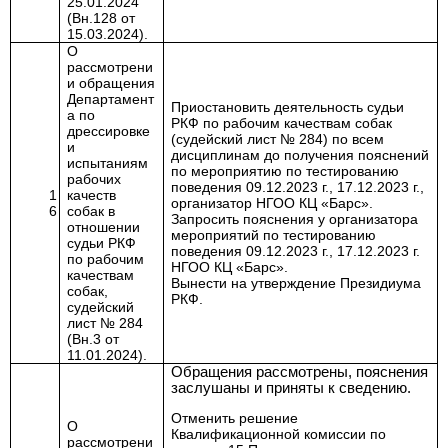
25.01.2024
(Вн.128 от
15.03.2024).
О
рассмотрени
и обращения
Департамент
Приостановить деятельность судьи
а по
РКФ по рабочим качествам собак
дрессировке
(судейский лист № 284) по всем
и
дисциплинам до получения пояснений
испытаниям
по мероприятию по тестированию
рабочих
поведения 09.12.2023 г., 17.12.2023 г.,
1
качеств
организатор НГОО КЦ «Барс».
6
собак в
Запросить пояснения у организатора
отношении
мероприятий по тестированию
судьи РКФ
поведения 09.12.2023 г., 17.12.2023 г.
по рабочим
НГОО КЦ «Барс».
качествам
Вынести на утверждение Президиума
собак,
РКФ.
судейский
лист № 284
(Вн.3 от
11.01.2024).
Обращения рассмотрены, пояснения
заслушаны и приняты к сведению.
Отменить решение
О
Квалификационной комиссии по
рассмотрени