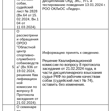
дисциплинам ОКД, ЗКС, УГС и
собак,
тестированию поведения 13.01.2024 г.
судейский
РОО
ОКЛиОС
«Лидер»
.
лист № 2828
(Вн.64
от
15.
02.2024,
Вн.1
04 от
11.03.2024).
О
рассмотрени
и обращения
ОРОО
"Областной
центр
Информацию принять к сведению.
спортивно-
служебного
Решение Квалификационной
собаководств
комиссии по вопросу 8 протокола
5
а" (Вх.936 от
заседания от 21.02.2024 года, в
19.02.2024,
части дисциплинарного взыскания
решение
Ква
судье РКФ по рабочим качествам
лификацион
собак (судейский лист № 74)
,
ной
оставить без изменения.
комиссии по
вопросу
8
Протокола
заседания от
21.02.2024
).
О семинаре
по