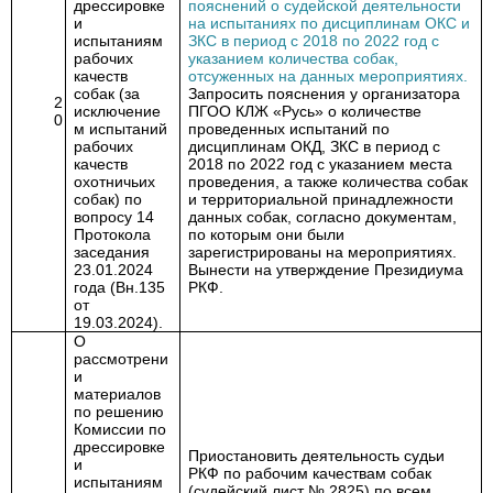
дрессировке
пояснений о судейской деятельности
и
на испытаниях по дисциплинам ОКС и
испытаниям
ЗКС в период с 2018 по 2022 год с
рабочих
указанием количества собак,
качеств
отсуженных на данных мероприятиях.
собак (за
Запросить пояснения у организатора
2
исключение
ПГОО КЛЖ «Русь» о количестве
0
м испытаний
проведенных испытаний по
рабочих
дисциплинам ОКД, ЗКС в период с
качеств
2018 по 2022 год с указанием места
охотничьих
проведения, а также количества собак
собак) по
и территориальной принадлежности
вопросу 14
данных собак, согласно документам,
Протокола
по которым они были
заседания
зарегистрированы на мероприятиях.
23.01.2024
Вынести на утверждение Президиума
года (Вн.135
РКФ.
от
19.03.2024).
О
рассмотрени
и
материалов
по решению
Комиссии по
дрессировке
Приостановить деятельность судьи
и
РКФ по рабочим качествам собак
испытаниям
(судейский лист № 2825) по всем