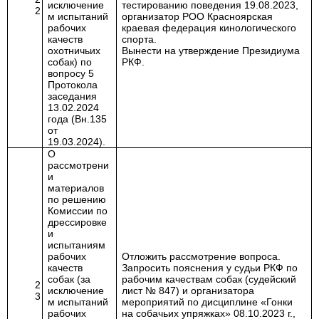
исключение
тестированию поведения 19.08.2023,
2
м испытаний
организатор РОО Красноярская
рабочих
краевая федерация кинологического
качеств
спорта.
охотничьих
Вынести на утверждение Президиума
собак) по
РКФ.
вопросу 5
Протокола
заседания
13.02.2024
года (Вн.135
от
19.03.2024).
О
рассмотрени
и
материалов
по решению
Комиссии по
дрессировке
и
испытаниям
рабочих
Отложить рассмотрение вопроса.
качеств
Запросить пояснения
у судьи РКФ по
собак (за
рабочим качествам собак (судейский
2
исключение
лист № 847) и организатора
3
м испытаний
мероприятий по дисциплине «Гонки
рабочих
на собачьих упряжках» 08.10.2023 г.,