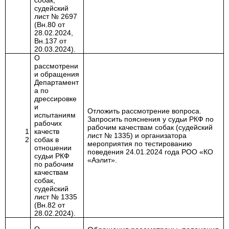
собак,
судейский
лист № 2697
(Вн.80 от
28.02.2024,
Вн.137 от
20.03.2024).
О
рассмотрени
и обращения
Департамент
а по
дрессировке
и
Отложить рассмотрение вопроса.
испытаниям
Запросить пояснения у судьи РКФ по
рабочих
рабочим качествам собак (судейский
1
качеств
лист № 1335) и организатора
2
собак в
мероприятия по тестированию
отношении
поведения 24.01.2024 года РОО «КО
судьи РКФ
«Аэлит»
.
по рабочим
качествам
собак,
судейский
лист № 1335
(Вн.82 от
28.02.2024).