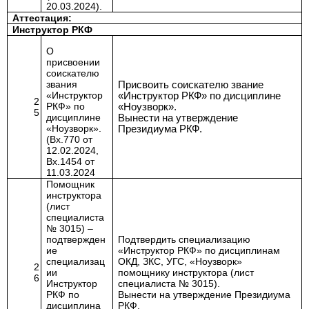
20.03.2024).
Аттестация:
Инструктор РКФ
О
присвоении
соискателю
звания
Присвоить соискателю звание
«Инструктор
«Инструктор РКФ» по дисциплине
2
РКФ» по
«Ноузворк».
5
дисциплине
Вынести на утверждение
«Ноузворк».
Президиума РКФ.
(Вх.770 от
12.02.2024,
Вх.1454 от
11.03.2024
Помощник
инструктора
(лист
специалиста
№ 3015)
–
подтвержден
Подтвердить специализацию
ие
«Инструктор РКФ» по дисциплинам
специализац
ОКД, ЗКС, УГС, «Ноузворк»
2
ии
помощнику инструктора (лист
6
Инструктор
специалиста № 3015).
РКФ по
Вынести на утверждение Президиума
дисциплина
РКФ.