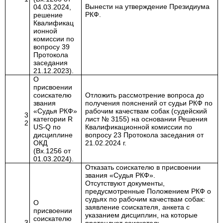
Вынести на утверждение Президиума
04.03.2024,
РКФ.
решение
Квалификац
ионной
комиссии по
вопросу 39
Протокола
заседания
21.12.2023).
О
присвоении
соискателю
Отложить рассмотрение вопроса до
звания
получения пояснений от судьи РКФ по
«Судья РКФ»
рабочим качествам собак (судейский
3
категории
R
лист № 3155) на основании Решения
2
US
-
Q
по
Квалификационной комиссии по
дисциплине
вопросу 23 Протокола заседания от
ОКД
21.02.2024 г.
(Вх.1256 от
01.03.2024).
Отказать соискателю в присвоении
звания «Судья РКФ».
Отсутствуют документы,
предусмотренные Положением РКФ о
судьях по рабочим качествам собак
:
О
заявление соискателя, анкета с
присвоении
указанием дисциплин, на которые
соискателю
3