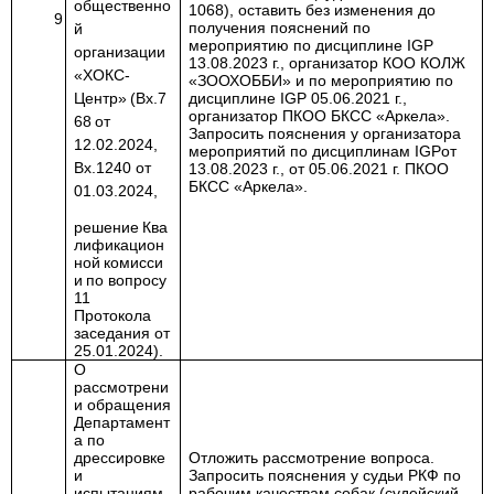
общественно
1068), оставить без изменения до
9
получения пояснений по
й
мероприятию по дисциплине
IGP
организации
13.08.2023 г., организатор КОО КОЛЖ
«ХОКС-
«ЗООХОББИ» и по мероприятию по
Центр»
(Вх.7
дисциплине
IGP
05.06.2021 г.,
организатор ПКОО БКСС «Аркела».
68
от
Запросить пояснения у организатора
12.02.2024,
мероприятий по дисциплинам
IGP
от
Вх.1240 от
13.08.2023 г., от 05.06.2021 г. ПКОО
БКСС «Аркела».
01.03.2024,
решение
Ква
лификацион
ной
комисси
и
по вопросу
11
Протокола
заседания от
25.01.2024).
О
рассмотрени
и обращения
Департамент
а по
дрессировке
Отложить рассмотрение вопроса.
и
Запросить пояснения у судьи РКФ по
испытаниям
рабочим качествам собак (судейский