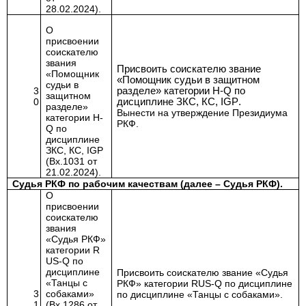
28.02.2024).
О
присвоении
соискателю
звания
Присвоить соискателю звание
«Помощник
«Помощник судьи в защитном
судьи в
3
разделе» категории Н-Q по
защитном
0
дисциплине ЗКС, КС,
IGP
.
разделе»
Вынести на утверждение Президиума
категории Н-
РКФ.
Q
по
дисциплине
ЗКС, КС,
IGP
(Вх.1031 от
21.02.2024).
Судья РКФ по рабочим качествам (далее – Судья РКФ).
О
присвоении
соискателю
звания
«Судья РКФ»
категории
R
US
-
Q
по
дисциплине
Присвоить соискателю звание «Судья
«Танцы с
РКФ» категории
RUS
-
Q
по дисциплине
3
собаками»
по дисциплине «Танцы с собаками».
1
(Вх.1286 от