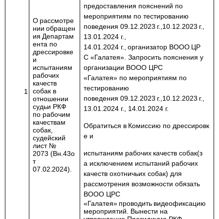
предоставления пояснений по
мероприятиям по тестированию
О
рассмотре
поведения
09.12.2023
г.,10.12.2023
г.,
нии
обращен
ия
Департам
13.01.2024
г.,
ента по
14.01.2024
г.,
организатор
ВООО
ЦР
дрессировке
С
«Галатея». Запросить пояснения у
и
испытаниям
организации ВООО ЦРС
рабочих
«Галатея» по мероприятиям по
качеств
тестированию
собак в
1
поведения
09.12.2023
г.,10.12.2023
г.,
отношении
судьи РКФ
13.01.2024
г., 14.01.2024 г.
по рабочим
качествам
Обратиться
в
Комиссию
по
дрессировк
собак,
е
и
судейский
лист №
испытаниям
рабочих
качеств
собак
(з
2073
(Вн.43
о
т
а
исключением испытаний рабочих
07.02.2024
).
качеств охотничьих собак) для
рассмотрения возможности обязать
ВООО ЦРС
«Галатея»
проводить
видеофиксацию
мероприятий. Вынести на