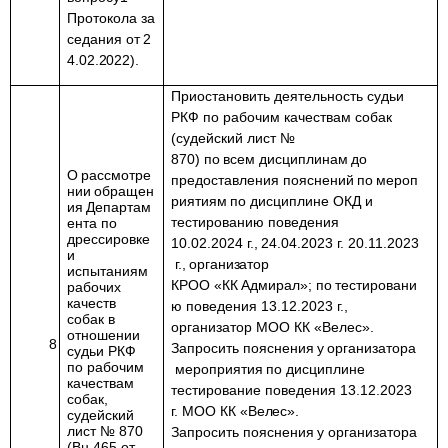
Протокола
за
седания
от
2
4.02.2022
).
Приостановить деятельность судьи
РКФ по рабочим качествам собак
(судейский лист №
870)
по
всем
дисциплинам
до
О
рассмотре
предоставления
пояснений
по
мероп
нии
обращен
риятиям
по дисциплине ОКД и
ия
Департам
тестированию поведения
ента по
дрессировке
10.02.2024
г.,
24.04.2023
г.
20.11.2023
и
г.,
организатор
испытаниям
КРОО
«КК
Адмирал»;
по
тестировани
рабочих
качеств
ю
поведения 13.12.2023 г.,
собак в
организатор МОО КК «Велес».
отношении
8
Запросить
пояснения
у
организатора
судьи РКФ
по рабочим
мероприятия
по дисциплине
качествам
тестирование поведения 13.12.2023
собак,
г. МОО
КК
«Велес».
судейский
лист № 870
Запросить
пояснения
у
организатора
(Вн.465 от