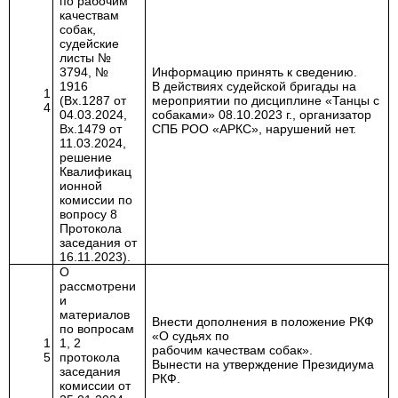
по рабочим
качествам
собак,
судейские
листы №
3794, №
Информацию принять к сведению.
1916
В действиях судейской бригады на
1
(Вх.1287 от
мероприятии по дисциплине «Танцы с
4
04.03.2024,
собаками» 08.10.2023 г., организатор
Вх.1479 от
СПБ РОО «АРКС», нарушений нет
.
11.03.2024,
решение
Квалификац
ионной
комиссии по
вопросу 8
Протокола
заседания от
16.11.2023).
О
рассмотрени
и
материалов
Внести дополнения в положение РКФ
по вопросам
«О судьях по
1
1, 2
рабочим качествам собак».
5
протокола
Вынести на утверждение Президиума
заседания
РКФ.
комиссии от