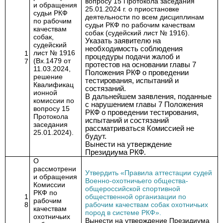
вопросу 15 Протокола заседания
и обращения
25.01.2024 г. о приостановке
судьи РКФ
деятельности по всем дисциплинам
по рабочим
судьи РКФ по рабочим качествам
качествам
собак (судейский лист № 1916).
собак,
Указать заявителю на
судейский
необходимость соблюдения
лист № 1916
1
процедуры подачи жалоб и
(Вх.1479 от
7
протестов на основании главы 7
11.03.2024,
Положения РКФ о проведении
решение
тестирования, испытаний и
Квалификац
состязаний.
ионной
В дальнейшем заявления, поданные
комиссии по
с нарушением главы 7 Положения
вопросу 15
РКФ о проведении тестирования,
Протокола
испытаний и состязаний
заседания
рассматриваться Комиссией не
25.01.2024).
будут.
Вынести на утверждение
Президиума РКФ.
О
рассмотрени
Утвердить «Правила аттестации судей
и обращения
Военно-охотничьего общества-
Комиссии
общероссийской спортивной
РКФ по
1
общественной организации по
рабочим
8
рабочим качествам собак охотничьих
качествам
пород в системе РКФ».
охотничьих
Вынести на утверждение Президиума