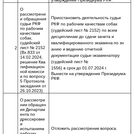
утверждение Президиума РКФ.
О
рассмотрени
Приостановить деятельность судьи
и обращения
судьи РКФ
РКФ по рабочим качествам собак
по рабочим
(судейский лист № 2152) по всем
качествам
дисциплинам до сдачи зачета и
собак,
судейский
квалифицированного
экзамена
по
зн
лист № 2152
2
анию
и
ведению отчетной
(Вх.833 от
документации судье-экзаменатору
14.02.2024,
(судейский лист №
решение
Ква
лификацион
1556)
в
срок
до
01.07.2024
г.
ной
комисси
Вынести
на
утверждение
Президиума
и
по вопросу
РКФ
.
5 Протокола
заседания от
26.10.2023
).
О
рассмотре
нии
обращен
ия
Департам
ента по
дрессировке
и
Отложить
рассмотрение
вопроса.
испытаниям
рабочих