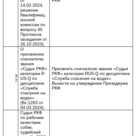
от
РКФ.
14.02.2024,
решение
Квалификац
ионной
комиссии по
вопросу 45
Протокола
заседания от
26.10.2023).
О
присвоении
соискателю
звания
«Судья РКФ»
Присвоить соискателю звание «Судья
категории
R
РКФ» категории RUS-
Q
по дисциплине
3
US
-
Q
по
«Служба спасения на водах».
7
дисциплине
Вынести на утверждение Президиума
«Служба
РКФ.
спасения на
водах»
(Вх.1283 от
04.03.2024).
Судья РКФ
по рабочим
качествам
собак,
судейский