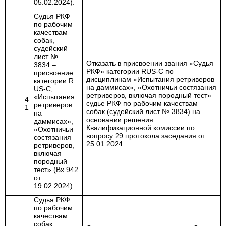
05.02.2024
).
Судья РКФ
по рабочим
качествам
собак,
судейский
лист №
Отказать в присвоении звания «Судья
3834
–
РКФ» категории
RUS
-С по
присвоение
дисциплинам «Испытания ретриверов
категории
R
на даммисах», «Охотничьи состязания
US
-С,
ретриверов, включая породный тест»
«Испытания
4
судье РКФ по рабочим качествам
ретриверов
1
собак (судейский лист № 3834)
на
на
основании решения
даммисах»,
Квалификационной комиссии по
«Охотничьи
вопросу 29 протокола заседания от
состязания
25.01.2024.
ретриверов,
включая
породный
тест» (Вх.942
от
19.02.2024).
Судья РКФ
по рабочим
качествам
собак,