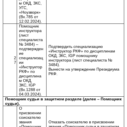
м ОКД, ЗКС,
УГС,
«Ноузворк»
(Вх.785 от
12.02.2024).
Помощник
инструктора
(лист
специалиста
№ 3484) –
Подтвердить специализацию
подтвержден
«Инструктор РКФ»
по дисциплинам
ие
ОКД, ЗКС,
IGP
помощнику
2
специализац
инструктора
(лист специалиста №
7
ии
3484).
«Инструктор
Вынести на утверждение Президиума
РКФ» по
РКФ.
дисциплина
м ОКД,
ЗКС,
IGP
(Вх.1288 от
04.03.2024).
Помощник судьи в защитном разделе (далее – Помощник
судьи).
О
присвоении
соискателю
звания
Отказать соискателю в присвоении
«Помощник
звания «Помощник судьи в защитном