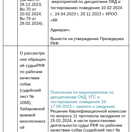
мероприятий
по дисциплине ОКД и
28.12.2023,
тестированию поведения 10.02.2024
Вн.70 от
20.02.2024,
г., 24.04.2023 г, 20.11.2023 г. КРОО
Вн.79 от
«КК
28.02.2024).
Адмирал».
Вынести
на
утверждение
Президиума
РКФ
.
О
рассмотре
нии
обращен
ий
судьи
РКФ
по рабочим
качествам
собак
(судейский
Пояснения по мероприятиям по
лист №
дисциплинам ОКД, УГС и
тестированию поведения 16-
1068),
17.09.2023 г. принять к сведению.
Хабаровской
Решение Квалификационной комиссии
краевой
по вопросу 11 протокола заседания от
25.01.2024, в части приостановки
кинологическ
деятельности судьи РКФ по рабочим
ой
качествам собак (судейский лист №