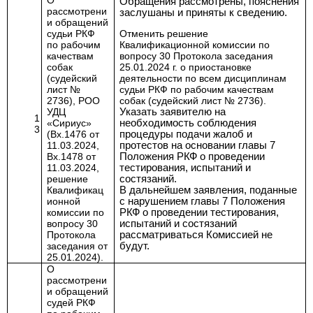
О
Обращения рассмотрены, пояснения
рассмотрени
заслушаны и приняты к сведению.
и обращений
судьи РКФ
Отменить решение
по рабочим
Квалификационной комиссии по
качествам
вопросу 30 Протокола заседания
собак
25.01.2024 г. о приостановке
(судейский
деятельности по всем дисциплинам
лист №
судьи РКФ по рабочим качествам
2736), РОО
собак (судейский лист № 2736).
УДЦ
Указать заявителю на
1
«Сириус»
необходимость соблюдения
3
(Вх.1476 от
процедуры подачи жалоб и
11.03.2024,
протестов на основании главы 7
Вх.1478 от
Положения РКФ о проведении
11.03.2024,
тестирования, испытаний и
решение
состязаний.
Квалификац
В дальнейшем заявления, поданные
ионной
с нарушением главы 7 Положения
комиссии по
РКФ о проведении тестирования,
вопросу 30
испытаний и состязаний
Протокола
рассматриваться Комиссией не
заседания от
будут.
25.01.2024).
О
рассмотрени
и обращений
судей РКФ