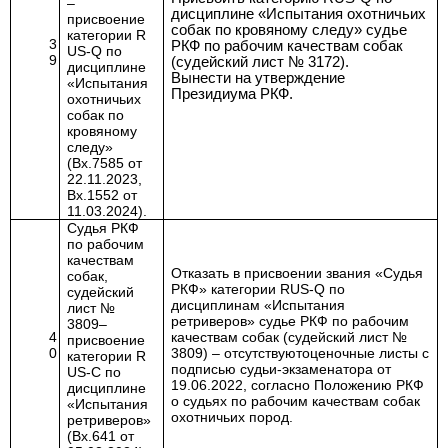
–
дисциплине «Испытания охотничьих
присвоение
собак по кровяному следу» судье
категории
R
3
РКФ по рабочим качествам собак
US
-
Q
по
9
(судейский лист № 3172).
дисциплине
Вынести на утверждение
«Испытания
Президиума РКФ.
охотничьих
собак по
кровяному
следу»
(Вх.7585 от
22.11.2023,
Вх.1552 от
11.03.2024).
Судья РКФ
по рабочим
качествам
Отказать в присвоении звания «Судья
собак,
РКФ» категории
RUS
-
Q
по
судейский
дисциплинам «Испытания
лист №
ретриверов» судье РКФ по рабочим
3809–
4
качествам собак (судейский лист №
присвоение
0
3809)
– отсутствуют
оценочные листы с
категории
R
подписью судьи-экзаменатора от
US
-
C
по
19.06.2022, согласно Положению РКФ
дисциплине
о судьях по рабочим качествам собак
«Испытания
охотничьих пород.
ретриверов»
(Вх.641 от