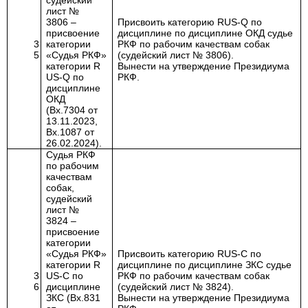
судейский
лист №
3806
–
Присвоить категорию RUS-
Q
по
присвоение
дисциплине
по дисциплине ОКД с
удье
3
категории
РКФ по рабочим качествам собак
5
«Судья РКФ»
(судейский лист № 3806).
категории
R
Вынести на утверждение Президиума
US
-
Q
по
РКФ.
дисциплине
ОКД
(Вх.7304 от
13.11.2023,
Вх.1087 от
26.02.2024).
Судья РКФ
по рабочим
качествам
собак,
судейский
лист №
3824
–
присвоение
категории
«Судья РКФ»
Присвоить категорию RUS-С по
категории
R
дисциплине
по дисциплине ЗКС с
удье
3
US
-
C
по
РКФ по рабочим качествам собак
6
дисциплине
(судейский лист № 3824).
ЗКС (Вх.831
Вынести на утверждение Президиума