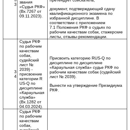
претендует соискатель,
звания
3
«Судья РКФ»
документ, подтверждающий сдачу
(Вх.7267 от
квалификационного экзамена по
09.11.2023).
избранной дисциплине. В
соответствии с приложением
7.1
Положения РКФ о судьях по
рабочим качествам собак,
стажерские
листы, отзывы-рекомендации.
Судья РКФ
по рабочим
качествам
собак,
Присвоить категорию RUS-
Q
по
судейский
дисциплине
по дисциплине
лист №
«Караульная служба» с
удье РКФ по
2039) -
3
рабочим качествам собак (судейский
присвоение
4
лист № 2039).
категории
R
US
-
Q
по
Вынести на утверждение Президиума
дисциплине
РКФ.
«Караульная
служба»
(Вх.1282 от
04.03.2024).
Судья РКФ
по рабочим
качествам
собак,