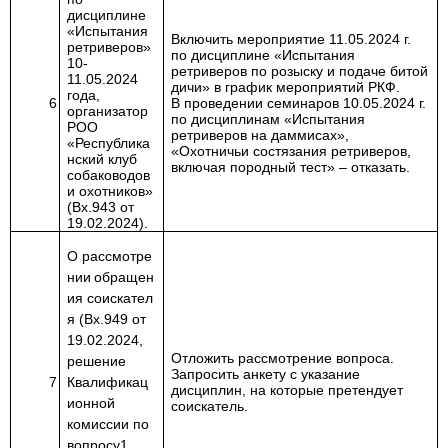
дисциплине
«Испытания
Включить мероприятие 11.05.2024 г.
ретриверов»
по дисциплине «Испытания
10-
ретриверов по розыску и подаче битой
11.05.2024
дичи» в график мероприятий РКФ.
года,
6
В проведении семинаров 10.05.2024 г.
организатор
по дисциплинам «Испытания
РОО
ретриверов на даммисах»,
«Республика
«Охотничьи состязания ретриверов,
нский клуб
включая породный тест» – отказать.
собаководов
и охотников»
(Вх.943 от
19.02.2024).
О
рассмотре
нии
обращен
ия
соискател
я (Вх.949 от
19.02.2024,
Отложить рассмотрение вопроса.
решение
Запросить анкету с указание
7
Квалификац
дисциплин, на которые претендует
ионной
соискатель.
комиссии по
вопросу
1