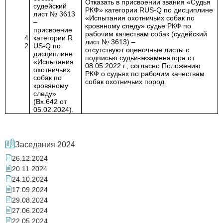
Отказать в присвоении звания «Судья
судейский
РКФ» категории
RUS
-
Q
по дисциплине
лист № 3613
«Испытания охотничьих собак по
–
кровяному следу» судье РКФ по
присвоение
рабочим качествам собак (судейский
4
категории
R
лист № 3613)
–
2
US
-
Q
по
отсутствуют
оценочные листы с
дисциплине
подписью судьи-экзаменатора от
«Испытания
08.05.2022 г., согласно Положению
охотничьих
РКФ о судьях по рабочим качествам
собак по
собак охотничьих пород.
кровяному
следу»
(Вх.642 от
05.02.2024).
Заседания 2024
26.12.2024
20.11.2024
24.10.2024
17.09.2024
29.08.2024
27.06.2024
22.05.2024