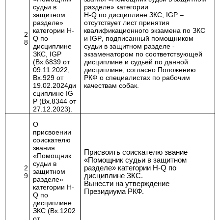
судьи в
разделе» категории
защитном
Н-Q по дисциплине ЗКС,
IGP
–
разделе»
отсутствует лист принятия
категории Н-
квалификационного экзамена
по ЗКС
2
Q
по
и
IGP
, подписанный помощником
8
дисциплине
судьи в защитном разделе -
ЗКС,
IGP
экзаменатором по соответствующей
(Вх.6839 от
дисциплине и судьей по данной
09.11.2022,
дисциплине, согласно Положению
Вх.929 от
РКФ о специалистах по рабочим
19.02.2024ди
качествам собак.
сциплине
IG
P
(Вх.8344 от
27.12.2023).
О
присвоении
соискателю
звания
Присвоить соискателю звание
«Помощник
«Помощник судьи в защитном
судьи в
2
разделе» категории Н-Q по
защитном
9
дисциплине ЗКС.
разделе»
Вынести на утверждение
категории Н-
Президиума РКФ.
Q
по
дисциплине
ЗКС (Вх.1202
от