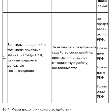
поощ
рение
по
предст
авлен
ию КК
РКФ:
Все виды поощрений, в
За активное и безупречное
Прези
том числе почетные
судейство состязаний на
дент
звания, награды РКФ,
1.
протяжении ряда лет,
РКФ
ценные подарки и
методическую работу,
денежные
Прези
наставничество
вознаграждения.
диум
РКФ
Правл
ение
РКФ
10.4. Меры дисциплинарного воздействия.