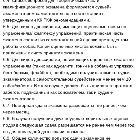
6.4. Список вопросов для теоретической части
квалификационного экзамена формируется судьей-
экзаменатором самостоятельно в соответствии с
утвержденными КК РКФ рекомендациями.
6.5. Для видов дрессировки, имеющих оценочные листы по
упражнениям/ комплексу упражнений, практическая часть
экзамена состоит из самостоятельной оценки претендентом
работы 5 собак. Копии оценочных листов должны быть
приложены к листу принятия экзамена.
6.6. Для видов дрессировки, не имеющих оценочных листов по
упражнениям (таких как аджилити, гонки на собачьих упряжках,
бега борзых, флайбол), необходимо получить отзыв от судьи-
экзаменатора о самостоятельном судействе не менее чем 10
собак/забегов. В этом случае должен быть приложен протокол
забегов, подписанный как соискателем, так и судьей-
экзаменатором.
6.7. Повторная сдача экзамена разрешается не ранее, чем
через месяц.
6.8. В случае получения двух неудовлетворительных оценок
подряд следующая сдача разрешается не ранее чем через год,
со дня последней даты сдачи экзамена.
6.9. Общее количество попыток сдачи экзаменов не