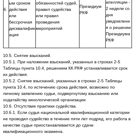
апелляции -
ым сроком
обязанностей судей,
Президиум
2 недели со
6.
действия
правил судейства
РКФ
дня
или
или правил
уведомлени
бессрочная
проведения
я о решении
дисквалифик
мероприятий
Президиума
ация
РКФ
10.5. Снятие взысканий.
10.5.1. При наложении взысканий, указанных в строках 2-5
Таблицы пункта 10.4, решением КК РКФ устанавливается срок
их действия.
10.5.2. Снятие взысканий, указанных в строках 2-5 Таблицы
пункта 10.4, по истечению срока действия, возможно по
личному заявлению судьи, подвергнутому взысканию или
ходатайству кинологической организации.
10.6. Отсутствие практики судейства.
10.6.1. Если судья национальной квалификационной категории
не проводил судейство в течение пяти лет подряд, его работа в
качестве судьи приостанавливается до сдачи
квалификационного экзамена.