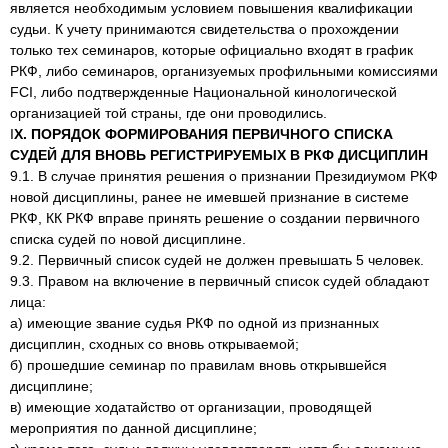
является необходимым условием повышения квалификации
судьи. К учету принимаются свидетельства о прохождении
только тех семинаров, которые официально входят в график
РКФ, либо семинаров, организуемых профильными комиссиями
FCI, либо подтвержденные Национальной кинологической
организацией той страны, где они проводились.
I
X. ПОРЯДОК ФОРМИРОВАНИЯ ПЕРВИЧНОГО СПИСКА
СУДЕЙ ДЛЯ ВНОВЬ РЕГИСТРИРУЕМЫХ В РКФ ДИСЦИПЛИН
9.1. В случае принятия решения о признании Президиумом РКФ
новой дисциплины, ранее не имевшей признание в системе
РКФ, КК РКФ вправе принять решение о создании первичного
списка судей по новой дисциплине.
9.2. Первичный список судей не должен превышать 5 человек.
9.3. Правом на включение в первичный список судей обладают
лица:
а) имеющие звание судья РКФ по одной из признанных
дисциплин, сходных со вновь открываемой;
б) прошедшие семинар по правилам вновь открывшейся
дисциплине;
в) имеющие ходатайство от организации, проводящей
мероприятия по данной дисциплине;