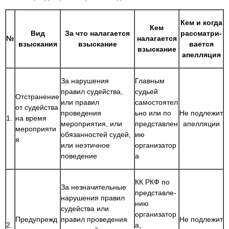
Кем и когда
Кем
Вид
За что налагается
рассматри-
№
налагается
взыскания
взыскание
вается
взыскание
апелляция
За нарушения
Главным
правил судейства,
судьей
Отстранение
или правил
самостоятел
от судейства
проведения
ьно или по
Не подлежит
1.
на время
мероприятия, или
представлен
апелляции
мероприяти
обязанностей судей,
ию
я
или неэтичное
организатор
поведение
а
КК РКФ по
За незначительные
представле-
нарушения правил
нию
судейства или
организатор
Предупрежд
правил проведения
Не подлежит
2.
а,