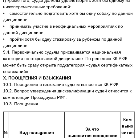
г) кроме того, судьи должны удовлетворять хотя бы одному из
нижеперечисленных требований:
• самостоятельно подготовить хотя бы одну собаку по данной
дисциплине;
• принимать участие в неофициальных мероприятиях по
данной дисциплине;
• пройти хотя бы одну стажировку за рубежом по данной
дисциплине.
9.4. Первоначально судьям присваивается национальная
категория по открываемой дисциплине. По решению КК РКФ
может быть сразу открыта подкатегория «судья сертификатных
состязаний».
X. ПООЩРЕНИЯ И ВЗЫСКАНИЯ
10.1. Поощрения и взыскания судьям выносятся КК РКФ.
10.2. Вопрос утверждения дисквалификации судей относится к
компетенции Президиума РКФ.
10.3. Поощрения.
Кем
выно
За что
№
Вид поощрения
сится
выносится поощрение