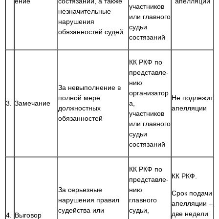
ение
состязаний, а также
апелляции
участников
незначительные
или главного
нарушения
судьи
обязанностей судей
состязаний
КК РКФ по
представле-
нию
За невыполнение в
организатор
полной мере
Не подлежит
3.
Замечание
а,
должностных
апелляции
участников
обязанностей
или главного
судьи
состязаний
КК РКФ по
КК РКФ.
представле-
За серьезные
нию
Срок подачи
нарушения правил
главного
апелляции –
судейства или
судьи,
две недели
4.
Выговор