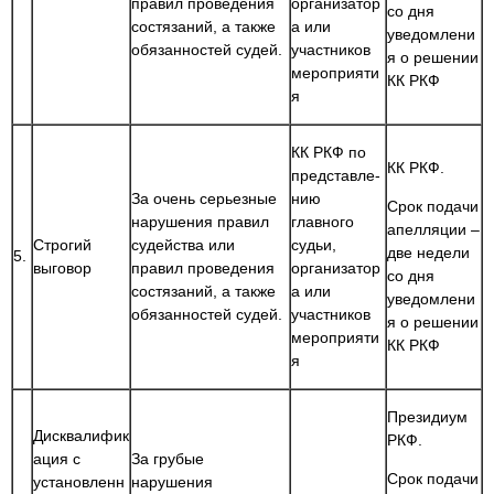
правил проведения
организатор
со дня
состязаний, а также
а или
уведомлени
обязанностей судей.
участников
я о решении
мероприяти
КК РКФ
я
КК РКФ по
КК РКФ.
представле-
За очень серьезные
нию
Срок подачи
нарушения правил
главного
апелляции –
Строгий
судейства или
судьи,
две недели
5.
выговор
правил проведения
организатор
со дня
состязаний, а также
а или
уведомлени
обязанностей судей.
участников
я о решении
мероприяти
КК РКФ
я
Президиум
Дисквалифик
РКФ.
ация с
За грубые
Срок подачи
установленн
нарушения