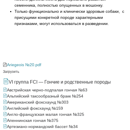
семенника, полностью опущенных в мошонку.
Только функционально и клинически здоровые собаки, с
присущими конкретной породе характерными
признаками, могут использоваться в разведении.
Ariegeois №20.pdf
Загрузить
VI группа FCI — Гончие и родственные породы
Австрийская черно-подпалая гончая №63
Альпийский таксообразный бракк №254
Американский фоксхаунд №303
Английский фоксхаунд №159
Англо-французская малая гончая №325
Апеннинская гончая №375
Артезиано-нормандский бассет №34