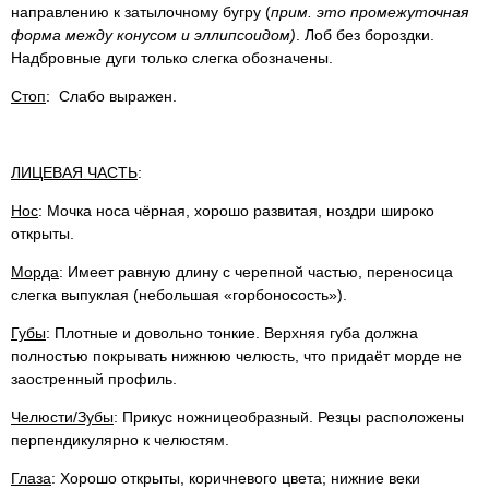
направлению к затылочному бугру (
прим. это промежуточная
форма между конусом и эллипсоидом)
. Лоб без бороздки.
Надбровные дуги только слегка обозначены.
Стоп
: Слабо выражен.
ЛИЦЕВАЯ ЧАСТЬ
:
Нос
: Мочка носа чёрная, хорошо развитая, ноздри широко
открыты.
Морда
: Имеет равную длину с черепной частью, переносица
слегка выпуклая (небольшая «горбоносость»).
Губы
: Плотные и довольно тонкие. Верхняя губа должна
полностью покрывать нижнюю челюсть, что придаёт морде не
заостренный профиль.
Челюсти/Зубы
: Прикус ножницеобразный. Резцы расположены
перпендикулярно к челюстям.
Глаза
: Хорошо открыты, коричневого цвета; нижние веки