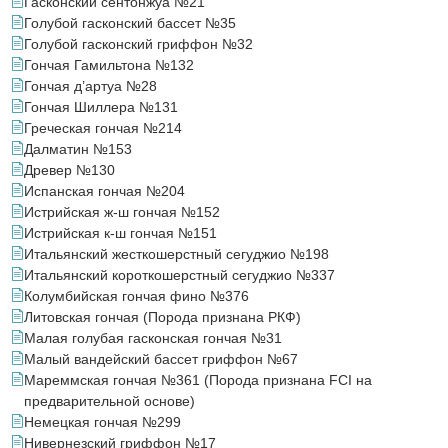
Гасконский сентонжуа №21
Голубой гасконский бассет №35
Голубой гасконский гриффон №32
Гончая Гамильтона №132
Гончая д’артуа №28
Гончая Шиллера №131
Греческая гончая №214
Далматин №153
Древер №130
Испанская гончая №204
Истрийская ж-ш гончая №152
Истрийская к-ш гончая №151
Итальянский жесткошерстный сегуджио №198
Итальянский короткошерстный сегуджио №337
Колумбийская гончая фино №376
Литовская гончая (Порода признана РКФ)
Малая голубая гасконская гончая №31
Малый вандейский бассет гриффон №67
Мареммская гончая №361 (Порода признана FCI на
предварительной основе)
Немецкая гончая №299
Нивернезский гриффон №17