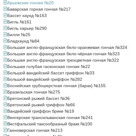
Арьежская гончая №20
Баварская горная гончая №217
Бассет хаунд №163
Бигль №161
Бигль харьер №290
Билли №25
Бладхаунд №84
Большая англо-французская бело-оранжевая гончая №324
Большая англо-французская бело-чёрная гончая №323
Большая англо-французская трехцветная гончая №322
Большая голубая гасконская гончая №22
Большой вандейский бассет гриффон №33
Большой вандейский гриффон №282
Боснийская грубошерстная гончая (барак) №155
Бразильская гончая №275
Бретонский рыжий бассет №36
Бретонский рыжий гриффон №66
Вандейский гриффон брике №19
Венгерская трансильванская гончая №241
Вестфальский таксообразный бракк №100
Ганноверская гончая №213