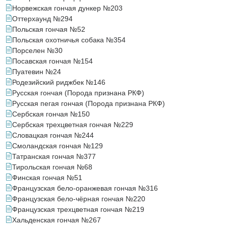
Норвежская гончая дункер №203
Оттерхаунд №294
Польская гончая №52
Польская охотничья собака №354
Порселен №30
Посавская гончая №154
Пуатевин №24
Родезийский риджбек №146
Русская гончая (Порода признана РКФ)
Русская пегая гончая (Порода признана РКФ)
Сербская гончая №150
Сербская трехцветная гончая №229
Словацкая гончая №244
Смоландская гончая №129
Татранская гончая №377
Тирольская гончая №68
Финская гончая №51
Французская бело-оранжевая гончая №316
Французская бело-чёрная гончая №220
Французская трехцветная гончая №219
Хальденская гончая №267