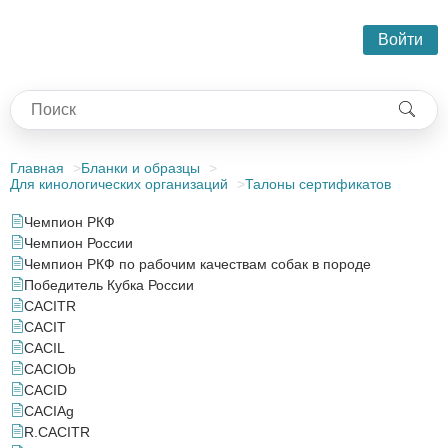
Войти
Главная
Бланки и образцы
Для кинологических организаций
Талоны сертификатов
Чемпион РКФ
Чемпион России
Чемпион РКФ по рабочим качествам собак в породе
Победитель Кубка России
САСITR
САСIT
САСIL
САСIOb
САСID
САСIAg
R.САСITR