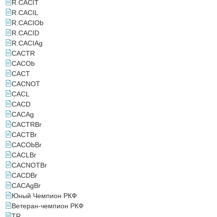
R.САСIT
R.САСIL
R.САСIOb
R.САСID
R.САСIAg
CACTR
CACOb
CACT
CACNOT
CACL
CACD
CACAg
САСTRBr
САСТBr
САСObBr
САСLBr
САСNOTBr
САСDBr
САСAgBr
Юный Чемпион РКФ
Ветеран-чемпион РКФ
TR