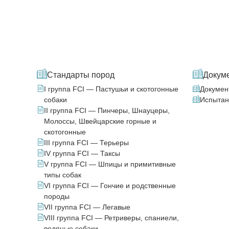
Стандарты пород
Докум
I группа FCI — Пастушьи и скотогонные
Докумен
собаки
Испытан
II группа FCI — Пинчеры, Шнауцеры,
Молоссы, Швейцарские горные и
скотогонные
III группа FCI — Терьеры
IV группа FCI — Таксы
V группа FCI — Шпицы и примитивные
типы собак
VI группа FCI — Гончие и родственные
породы
VII группа FCI — Легавые
VIII группа FCI — Ретриверы, спаниели,
водяные собаки