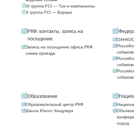
IX группа FCI — Тои и компаньоны
X группа FCI — Борзые
РКФ: контакты, запись на
Федер
посещение
ОАНКО
Российс
Запись на посещение офиса РКФ,
собаков
схема проезда
Российс
собаков
Российс
собаков
Образование
Нацио
Образовательный центр РКФ
Национа
Школа Юного Хендлера
Объявле
конфере
пород