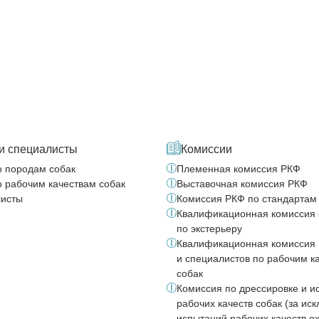
и специалисты
Комиссии
о породам собак
Племенная комиссия РКФ
о рабочим качествам собак
Выставочная комиссия РКФ
исты
Комиссия РКФ по стандартам
Квалификационная комиссия 
по экстерьеру
Квалификационная комиссия 
и специалистов по рабочим к
собак
Комиссия по дрессировке и 
рабочих качеств собак (за ис
испытаний рабочих качеств о