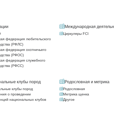
ации
Международная деятельн
О
Циркуляры FCI
кая федерация любительского
одства (РФЛС)
кая федерация охотничьего
одства (РФОС)
кая федерация служебного
одства (РФСС)
нальные клубы пород
Родословная и метрика
льные клубы пород
Родословная
ния о проведении
Метрика щенка
нций национальных клубов
Другое